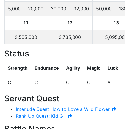
5,000
20,000
30,000
32,000
50,000
180,
11
12
13
2,505,000
3,735,000
5,095,000
Status
Strength
Endurance
Agility
Magic
Luck
N
C
C
C
C
A
E
Servant Quest
Interlude Quest
How to Love a Wild Flower
Rank Up Quest: Kid Gil
Battle Names