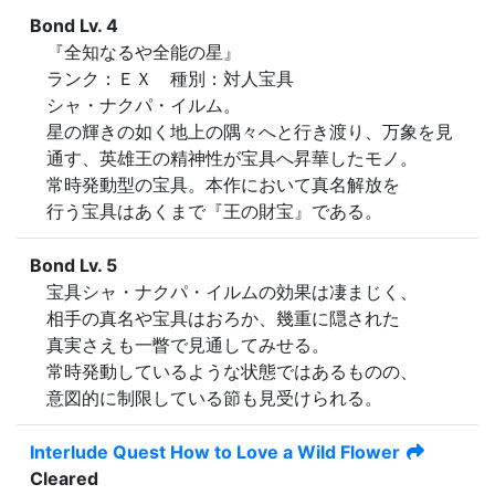
Bond Lv. 4
『全知なるや全能の星』

ランク：ＥＸ　種別：対人宝具

シャ・ナクパ・イルム。

星の輝きの如く地上の隅々へと行き渡り、万象を見
通す、英雄王の精神性が宝具へ昇華したモノ。

常時発動型の宝具。本作において真名解放を

行う宝具はあくまで『王の財宝』である。
Bond Lv. 5
宝具シャ・ナクパ・イルムの効果は凄まじく、

相手の真名や宝具はおろか、幾重に隠された

真実さえも一瞥で見通してみせる。

常時発動しているような状態ではあるものの、

意図的に制限している節も見受けられる。
Interlude Quest
How to Love a Wild Flower
Cleared