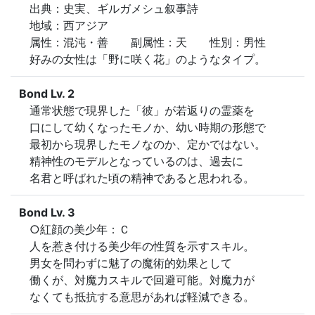
出典：史実、ギルガメシュ叙事詩

地域：西アジア

属性：混沌・善　　副属性：天　　性別：男性

好みの女性は「野に咲く花」のようなタイプ。
Bond Lv. 2
通常状態で現界した「彼」が若返りの霊薬を

口にして幼くなったモノか、幼い時期の形態で

最初から現界したモノなのか、定かではない。

精神性のモデルとなっているのは、過去に

名君と呼ばれた頃の精神であると思われる。
Bond Lv. 3
○紅顔の美少年：Ｃ

人を惹き付ける美少年の性質を示すスキル。

男女を問わずに魅了の魔術的効果として

働くが、対魔力スキルで回避可能。対魔力が

なくても抵抗する意思があれば軽減できる。