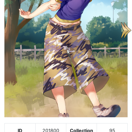
ID
201800
Collection
95