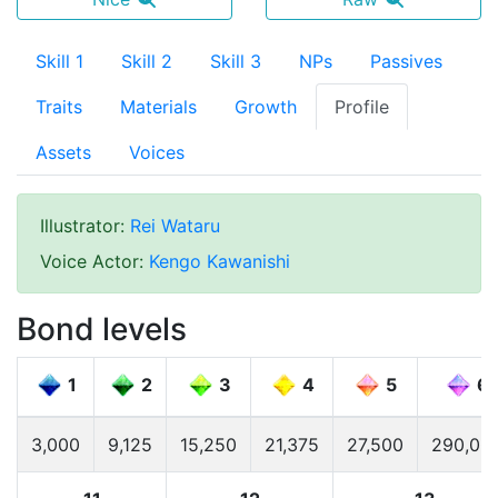
Skill 1
Skill 2
Skill 3
NPs
Passives
Traits
Materials
Growth
Profile
Assets
Voices
Illustrator
:
Rei Wataru
Voice Actor
:
Kengo Kawanishi
Bond levels
1
2
3
4
5
6
3,000
9,125
15,250
21,375
27,500
290,00