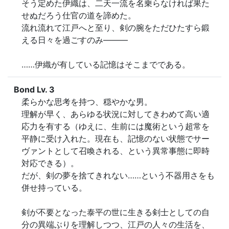
そう定めた伊織は、二天一流を名乗らなければ果た
せぬだろう仕官の道を諦めた。

流れ流れて江戸へと至り、剣の腕をただひたすら鍛
える日々を過ごすのみ―――

……伊織が有している記憶はそこまでである。
Bond Lv. 3
柔らかな思考を持つ、穏やかな男。

理解が早く、あらゆる状況に対してきわめて高い適
応力を有する（ゆえに、生前には魔術という超常を
平静に受け入れた。現在も、記憶のない状態でサー
ヴァントとして召喚される、という異常事態に即時
対応できる）。

だが、剣の夢を捨てきれない……という不器用さをも
併せ持っている。

剣が不要となった泰平の世に生きる剣士としての自
分の異端ぶりを理解しつつ、江戸の人々の生活を、