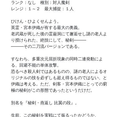
ランク：なし　種別：対人魔剣

レンジ：１～２　最大捕捉：１人

ひけん・ひよくせんよう。

英霊・宮本伊織が有する最大の奥義。

老武蔵が死した後の霊巌洞にて邂逅せし謎の老人よ
り授けられた、絶技にして、秘剣―――

―――その二刀流バージョンである。

すなわち、多重次元屈折現象の同時二連発動によ
る、回避不能の単体攻撃。

恐るべき殺人剣ではあるものの、謎の老人によるオ
リジナルの技を必ずしも超え得るものではない、と
伊織は考える。ただ、剣客・宮本伊織にとっての窮
極の秘剣がこの形態であったというだけだ。

別名を『秘剣・燕返し 比翼の段』。

生前、この秘剣を実戦にて振るったかどうか、
