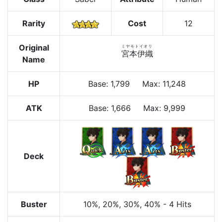
Rarity
Cost
12
Original
ミヤモトイオリ
宮本伊織
Name
HP
Base
:
1,799
Max
:
11,248
ATK
Base:
1,666
Max:
9,999
Deck
Buster
10%
, 20%
, 30%
, 40%
-
4 Hits