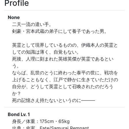
Profile
None
二天一流の遣い手。

剣豪・宮本武蔵の弟子にして養子であった男。

英霊として現界しているものの、伊織本人の英霊と
しての知識は薄く、自覚もない。

死後、人理に刻まれた英雄英傑が英霊であるとい
う。

ならば、乱世のとうに終わった泰平の世に、戦功を
上げることもなく、江戸で静かに生きていただけの
自分が、どうして英霊として召喚されたのだろう
か？

死の記憶さえ持たないというのに―――
Bond Lv. 1
身長／体重：175cm・65kg

出典：史実、Fate/Samurai Remnant
