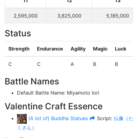
11
12
13
2,595,000
3,825,000
5,185,000
Status
Strength
Endurance
Agility
Magic
Luck
N
C
C
A
B
B
N
Battle Names
Default Battle Name
:
Miyamoto Iori
Valentine Craft Essence
(A lot of) Buddha Statues
Script:
仏像（た
くさん）