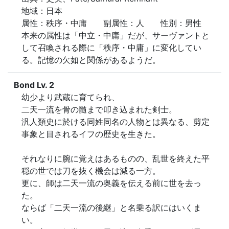
地域：日本

属性：秩序・中庸　　副属性：人　　性別：男性

本来の属性は「中立・中庸」だが、サーヴァントと
して召喚される際に「秩序・中庸」に変化してい
る。記憶の欠如と関係があるようだ。
Bond Lv. 2
幼少より武蔵に育てられ、

二天一流を骨の髄まで叩き込まれた剣士。

汎人類史に於ける同姓同名の人物とは異なる、剪定
事象と目されるイフの歴史を生きた。

それなりに腕に覚えはあるものの、乱世を終えた平
穏の世では刀を抜く機会は減る一方。

更に、師は二天一流の奥義を伝える前に世を去っ
た。

ならば「二天一流の後継」と名乗る訳にはいくま
い。
