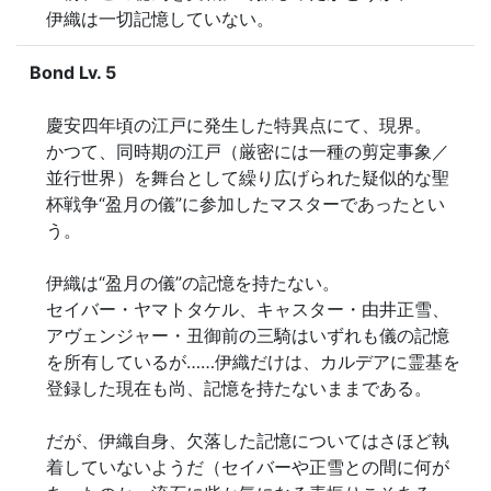
伊織は一切記憶していない。
Bond Lv. 5
慶安四年頃の江戸に発生した特異点にて、現界。

かつて、同時期の江戸（厳密には一種の剪定事象／
並行世界）を舞台として繰り広げられた疑似的な聖
杯戦争“盈月の儀”に参加したマスターであったとい
う。

伊織は“盈月の儀”の記憶を持たない。

セイバー・ヤマトタケル、キャスター・由井正雪、
アヴェンジャー・丑御前の三騎はいずれも儀の記憶
を所有しているが……伊織だけは、カルデアに霊基を
登録した現在も尚、記憶を持たないままである。

だが、伊織自身、欠落した記憶についてはさほど執
着していないようだ（セイバーや正雪との間に何が