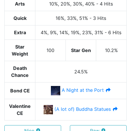
Arts
10%
, 20%
, 30%
, 40%
-
4 Hits
Quick
16%
, 33%
, 51%
-
3 Hits
Extra
4%
, 9%
, 14%
, 19%
, 23%
, 31%
-
6 Hits
Star
100
Star Gen
10.2%
Weight
Death
24.5%
Chance
A Night at the Port
Bond CE
Valentine
(A lot of) Buddha Statues
CE
Nice
Raw