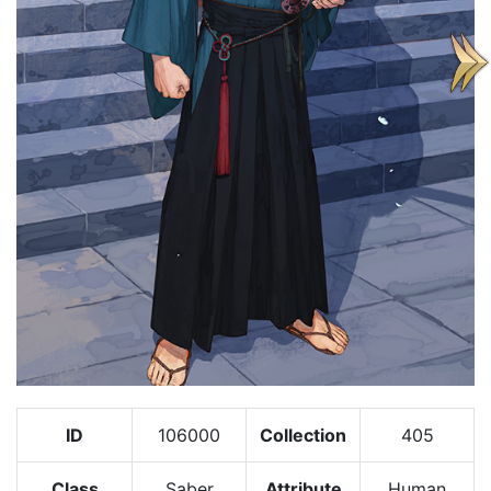
ID
106000
Collection
405
Class
Saber
Attribute
Human