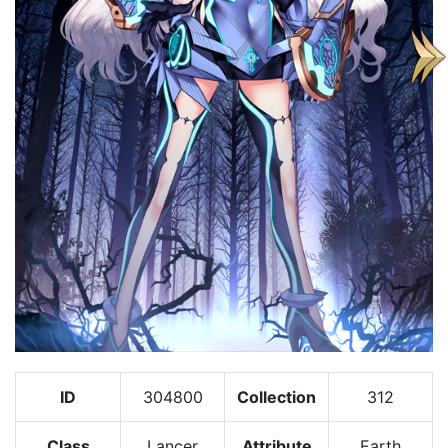
ID
304800
Collection
312
Class
Lancer
Attribute
Earth