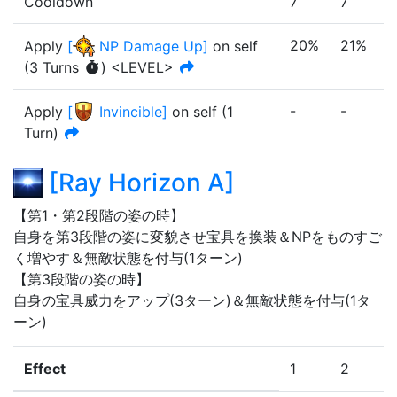
Cooldown
7
7
7
20%
21%
Apply
[
NP Damage Up
]
on self
(
3
Turn
s
)
<LEVEL>
-
-
-
Apply
[
Invincible
]
on self
(
1
Turn
)
[
Ray Horizon A
]
【第1・第2段階の姿の時】

自身を第3段階の姿に変貌させ宝具を換装＆NPをものすご
く増やす＆無敵状態を付与(1ターン)

【第3段階の姿の時】

自身の宝具威力をアップ(3ターン)＆無敵状態を付与(1タ
ーン)
Effect
1
2