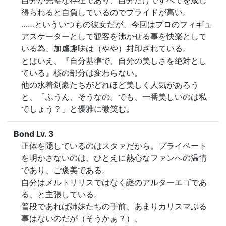
自分が完璧な存在であり、自分だけですべてを成し
得られると自負しているのでプライドが高い。

……といういつもの彼女だが、今回はプロのフィギュ
アスケーターとして観客を沸かせる事を快楽として
いる為、加虐趣味は（やや）封印されている。

とはいえ、『自分基準で、自分の美しさを絶対とし
ている』核の部分は変わらない。

他の水着剣豪たちがどれほど美しく人気があろう
と、「ふうん、そうなの。でも、一番美しいのは私
でしょう？」と優雅に微笑む。
Bond Lv. 3
正体を隠しているのはスタァだから。プライベート
を明かさないのは、ひとえに熱心なファンへの温情
であり、ご褒美である。

自分はメルトリリスではなく謎のアルターエゴであ
る、と主張している。

普段であれば姉妹たちの手前、あまりカリスマぶる
事はないのだが（そうかぁ？）、
