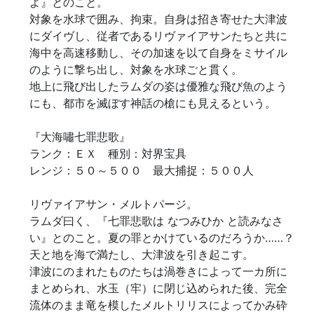
よ』とのこと。

対象を水球で囲み、拘束。自身は招き寄せた大津波
にダイヴし、従者であるリヴァイアサンたちと共に
海中を高速移動し、その加速を以て自身をミサイル
のように撃ち出し、対象を水球ごと貫く。

地上に飛び出したラムダの姿は優雅な飛び魚のよう
にも、都市を滅ぼす神話の槍にも見えるという。

『大海嘯七罪悲歌』

ランク：ＥＸ　種別：対界宝具

レンジ：５０～５００　最大捕捉：５００人

リヴァイアサン・メルトパージ。

ラムダ曰く、『七罪悲歌は なつみひか と読みなさ
い』とのこと。夏の罪とかけているのだろうか……？

天と地を海で満たし、大津波を引き起こす。

津波にのまれたものたちは渦巻きによって一カ所に
まとめられ、水玉（牢）に閉じ込められた後、完全
流体のまま竜を模したメルトリリスによってかみ砕