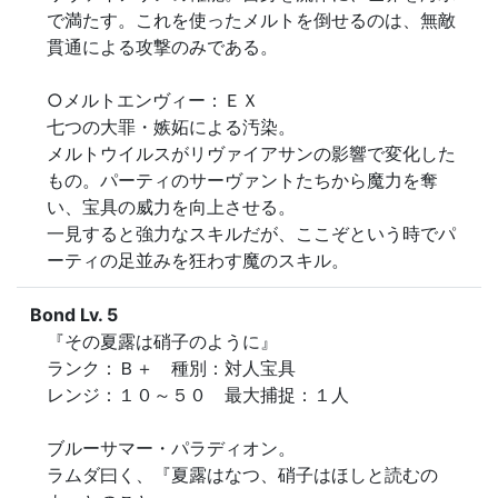
で満たす。これを使ったメルトを倒せるのは、無敵
貫通による攻撃のみである。

○メルトエンヴィー：ＥＸ

七つの大罪・嫉妬による汚染。

メルトウイルスがリヴァイアサンの影響で変化した
もの。パーティのサーヴァントたちから魔力を奪
い、宝具の威力を向上させる。

一見すると強力なスキルだが、ここぞという時でパ
ーティの足並みを狂わす魔のスキル。
Bond Lv. 5
『その夏露は硝子のように』

ランク：Ｂ＋　種別：対人宝具

レンジ：１０～５０　最大捕捉：１人

ブルーサマー・パラディオン。

ラムダ曰く、『夏露はなつ、硝子はほしと読むの