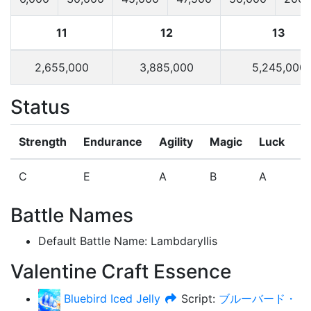
11
12
13
2,655,000
3,885,000
5,245,000
Status
Strength
Endurance
Agility
Magic
Luck
N
C
E
A
B
A
B
Battle Names
Default Battle Name
:
Lambdaryllis
Valentine Craft Essence
Bluebird Iced Jelly
Script:
ブルーバード・