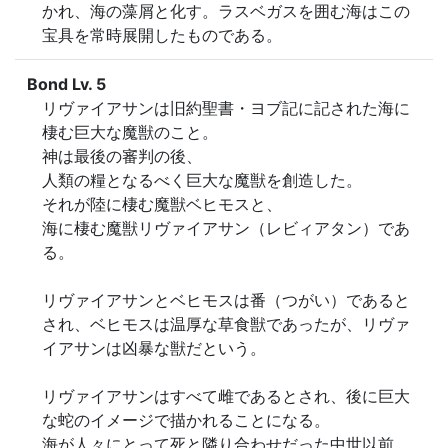
かれ、海の藻屑と化す。ラスベガスを囲む海はこの
宝具を常時展開したものである。
Bond Lv. 5
リヴァイアサンは旧約聖書・ヨブ記に記された海に
棲む巨大な魔獣のこと。

神は最後の審判の後、

人類の糧となるべく巨大な魔獣を創造した。

それが陸に棲む魔獣ベヒモスと、

海に棲む魔獣リヴァイアサン（レビィアタン）であ
る。

リヴァイアサンとベヒモスは番（つがい）であると
され、ベヒモスは温厚な草食獣であったが、リヴァ
イアサンは凶暴な獣だという。

リヴァイアサンはすべて雌であるとされ、後に巨大
な蛇のイメージで描かれることになる。

海が人々にとって死と隣り合わせだった中世以前、