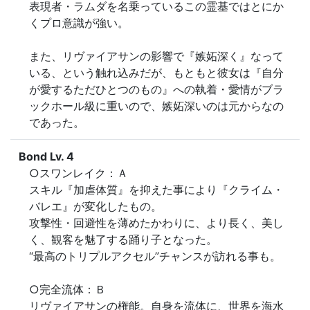
表現者・ラムダを名乗っているこの霊基ではとにか
くプロ意識が強い。

また、リヴァイアサンの影響で『嫉妬深く』なって
いる、という触れ込みだが、もともと彼女は『自分
が愛するただひとつのもの』への執着・愛情がブラ
ックホール級に重いので、嫉妬深いのは元からなの
であった。
Bond Lv. 4
○スワンレイク：Ａ

スキル『加虐体質』を抑えた事により『クライム・
バレエ』が変化したもの。

攻撃性・回避性を薄めたかわりに、より長く、美し
く、観客を魅了する踊り子となった。

“最高のトリプルアクセル”チャンスが訪れる事も。

○完全流体：Ｂ

リヴァイアサンの権能。自身を流体に、世界を海水