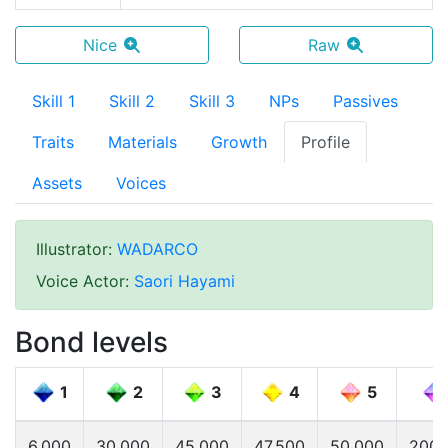
Nice
Raw
Skill 1
Skill 2
Skill 3
NPs
Passives
Traits
Materials
Growth
Profile
Assets
Voices
Illustrator
:
WADARCO
Voice Actor
:
Saori Hayami
Bond levels
1
2
3
4
5
6,000
30,000
45,000
47,500
50,000
200,