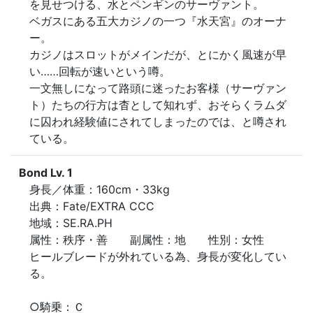
を見せつける、水とペンギンのサーヴァント。

ベガスにある五大カジノの一つ『水天宮』のオーナ
ー。

カジノはスロットがメインだが、とにかく風速が早
い……回転が速いという噂。

一文無しになって路頭に迷ったお客様（サーヴァン
ト）たちの行方は杳として知れず、おそらくラムダ
に囚われ経験値にされてしまったのでは、と噂され
ている。
Bond Lv. 1
身長／体重：160cm・33kg

出典：Fate/EXTRA CCC

地域：SE.RA.PH

属性：秩序・善　　副属性：地　　性別：女性

ヒールブレードが外れている為、身長が変化してい
る。

○騎乗：Ｃ
