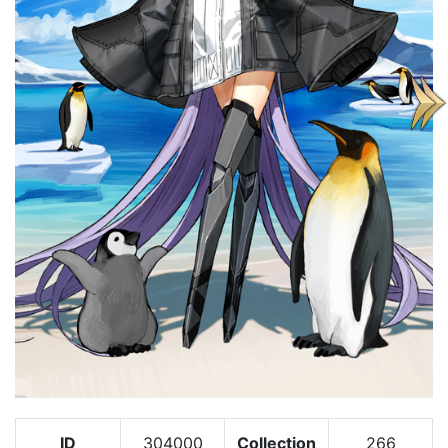
ID
304000
Collection
266