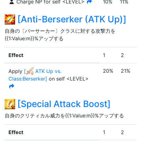
Charge NP for self <LEVEL>
10%
11%
1
[
Anti-Berserker (ATK Up)
]
自身の〔バーサーカー〕クラスに対する攻撃力を
{{1:Value:m}}%アップする
Effect
1
2
3
20%
21%
Apply
[
ATK Up vs.
Class:Berserker
]
on self <LEVEL>
[
Special Attack Boost
]
自身のクリティカル威力を{{1:Value:m}}%アップする
Effect
1
2
3