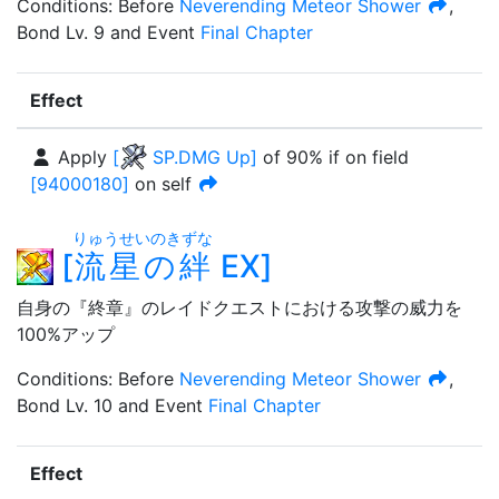
Condition
s
:
Before
Neverending Meteor Shower
,
Bond Lv. 9
and
Event
Final Chapter
Effect
Apply
[
SP.DMG Up
]
of
90%
if on field
[
94000180
]
on self
りゅうせいのきずな
[
流星の絆
EX
]
自身の『終章』のレイドクエストにおける攻撃の威力を
100%アップ
Condition
s
:
Before
Neverending Meteor Shower
,
Bond Lv. 10
and
Event
Final Chapter
Effect