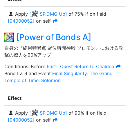
Apply
[
SP.DMG Up
]
of
75%
if on field
[
94000052
]
on self
[
Power of Bonds A
]
自身の『終局特異点 冠位時間神殿 ソロモン』における攻
撃の威力を90%アップ
Condition
s
:
Before
Part I Quest
Return to Chaldea
,
Bond Lv. 9
and
Event
Final Singularity: The Grand
Temple of Time: Solomon
Effect
Apply
[
SP.DMG Up
]
of
90%
if on field
[
94000052
]
on self