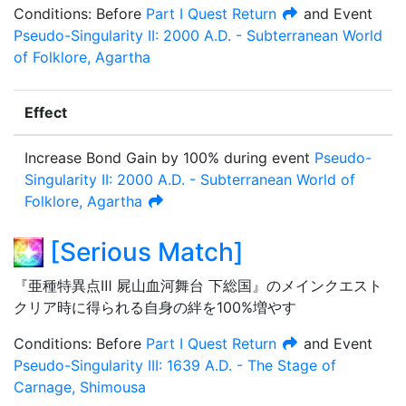
Condition
s
:
Before
Part I Quest
Return
and
Event
Pseudo-Singularity II: 2000 A.D. - Subterranean World
of Folklore, Agartha
Effect
Increase Bond Gain by
100%
during event
Pseudo-
Singularity II: 2000 A.D. - Subterranean World of
Folklore, Agartha
[
Serious Match
]
『亜種特異点Ⅲ 屍山血河舞台 下総国』のメインクエスト
クリア時に得られる自身の絆を100%増やす
Condition
s
:
Before
Part I Quest
Return
and
Event
Pseudo-Singularity III: 1639 A.D. - The Stage of
Carnage, Shimousa