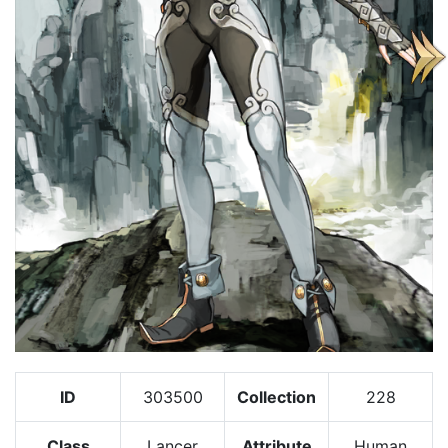
ID
303500
Collection
228
Class
Lancer
Attribute
Human