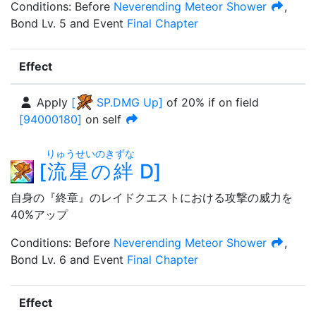
Condition
s
:
Before
Neverending Meteor Shower
,
Bond Lv. 5
and
Event
Final Chapter
Effect
Apply
[
SP.DMG Up
]
of
20%
if on field
[
94000180
]
on self
りゅうせいのきずな
[
流星の絆
D
]
自身の『終章』のレイドクエストにおける攻撃の威力を
40%アップ
Condition
s
:
Before
Neverending Meteor Shower
,
Bond Lv. 6
and
Event
Final Chapter
Effect