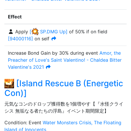
Effect
Apply
[
SP.DMG Up
]
of
50%
if on field
[
94000116
]
on self
Increase Bond Gain by
30%
during event
Amor, the
Preacher of Love's Saint Valentino! - Chaldea Bitter
Valentine's 2021
[
Island Rescue B (Energetic
Con)
]
元気なコンのドロップ獲得数を1個増やす【『水怪クライ
シス 無垢なる者たちの浮島』イベント期間限定】
Condition
:
Event
Water Monsters Crisis, The Floating
Island of Innocents