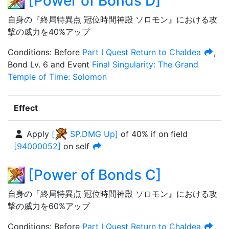
[
Power of Bonds D
]
自身の『終局特異点 冠位時間神殿 ソロモン』における攻
撃の威力を40%アップ
Condition
s
:
Before
Part I Quest
Return to Chaldea
,
Bond Lv. 6
and
Event
Final Singularity: The Grand
Temple of Time: Solomon
Effect
Apply
[
SP.DMG Up
]
of
40%
if on field
[
94000052
]
on self
[
Power of Bonds C
]
自身の『終局特異点 冠位時間神殿 ソロモン』における攻
撃の威力を60%アップ
Condition
s
:
Before
Part I Quest
Return to Chaldea
,