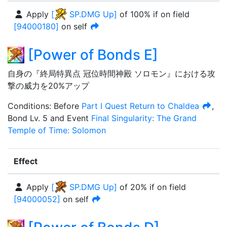
Apply
[
SP.DMG Up
]
of
100%
if on field
[
94000180
]
on self
[
Power of Bonds E
]
自身の『終局特異点 冠位時間神殿 ソロモン』における攻
撃の威力を20%アップ
Condition
s
:
Before
Part I Quest
Return to Chaldea
,
Bond Lv. 5
and
Event
Final Singularity: The Grand
Temple of Time: Solomon
Effect
Apply
[
SP.DMG Up
]
of
20%
if on field
[
94000052
]
on self