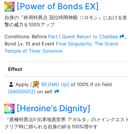
[
Power of Bonds EX
]
自身の『終局特異点 冠位時間神殿 ソロモン』における攻
撃の威力を100%アップ
Condition
s
:
Before
Part I Quest
Return to Chaldea
,
Bond Lv. 10
and
Event
Final Singularity: The Grand
Temple of Time: Solomon
Effect
Apply
[
SP.DMG Up
]
of
100%
if on field
[
94000052
]
on self
[
Heroine's Dignity
]
『亜種特異点Ⅱ 伝承地底世界 アガルタ』のメインクエスト
クリア時に得られる自身の絆を100%増やす