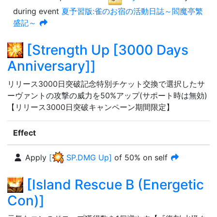
during event
夏予習版:雀のお宿の活動日誌～閻魔亭繁
盛記～
[
Strength Up [3000 Days
Anniversary]
]
リリース3000日突破記念特別チケット交換で選択したサ
ーヴァントの攻撃の威力を50%アップ(サポート時は無効)
【リリース3000日突破キャンペーン期間限定】
Effect
Apply
[
SP.DMG Up
]
of
50%
on self
[
Island Rescue B (Energetic
Con)
]