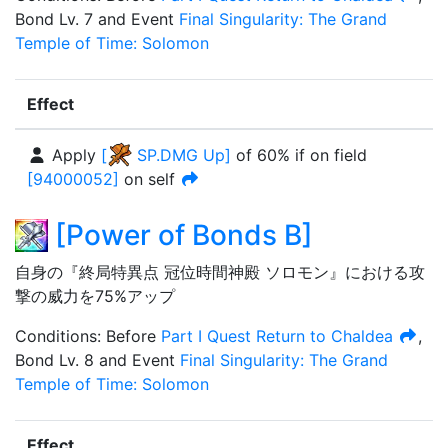
Bond Lv. 7
and
Event
Final Singularity: The Grand
Temple of Time: Solomon
Effect
Apply
[
SP.DMG Up
]
of
60%
if on field
[
94000052
]
on self
[
Power of Bonds B
]
自身の『終局特異点 冠位時間神殿 ソロモン』における攻
撃の威力を75%アップ
Condition
s
:
Before
Part I Quest
Return to Chaldea
,
Bond Lv. 8
and
Event
Final Singularity: The Grand
Temple of Time: Solomon
Effect