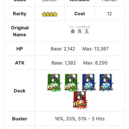
Rarity
Cost
12
Original
シン・リョウギョク
秦良玉
Name
HP
Base
:
2,142
Max
:
13,387
ATK
Base:
1,382
Max:
8,295
Deck
Buster
16%
, 33%
, 51%
-
3 Hits