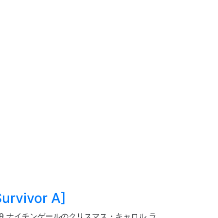
urvivor A
]
19 ナイチンゲールのクリスマス・キャロル ラ