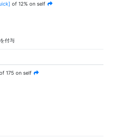
uick
]
of
12%
on self
を付与
of
175
on self