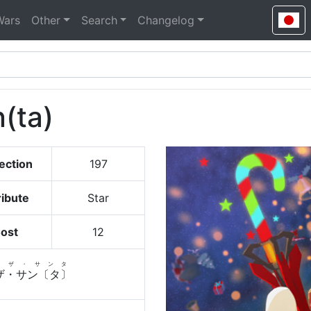
Wars
Other
Search
Changelog
n(ta)
ection
197
ribute
Star
ost
12
・ザ・サンタ
ザ・サン〔タ〕