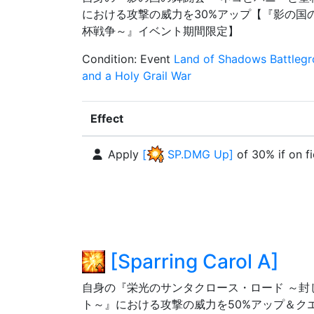
における攻撃の威力を30%アップ【『影の国
杯戦争～』イベント期間限定】
Condition
:
Event
Land of Shadows Battlegro
and a Holy Grail War
Effect
Apply
[
SP.DMG Up
]
of
30%
if on f
[
Sparring Carol A
]
自身の『栄光のサンタクロース・ロード ～封
ト～』における攻撃の威力を50%アップ＆ク