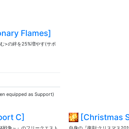
onary Flames
]
>の絆を25%増やす(サポ
hen equipped as Support)
port C
]
[
Christmas S
杯戦争～』のフリークエスト
自身の『復刻:クリスマス20