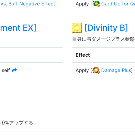
s. Buff Negative Effect
]
Apply
[
Card Up for Q
hment EX
]
[
Divinity B
]
自身に与ダメージプラス状態
Effect
 self
Apply
[
Damage Plus
]
e:m}}%アップする