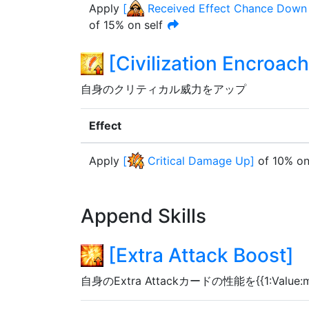
Apply
[
Received Effect Chance Down v
of
15%
on self
[
Civilization Encroac
自身のクリティカル威力をアップ
Effect
Apply
[
Critical Damage Up
]
of
10%
on
Append Skills
[
Extra Attack Boost
]
自身のExtra Attackカードの性能を{{1:Valu