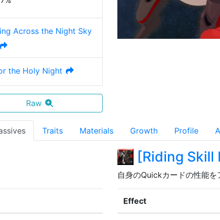
27%
ing Across the Night Sky
or the Holy Night
Raw
assives
Traits
Materials
Growth
Profile
A
[
Riding Skill
自身のQuickカードの性能
Effect