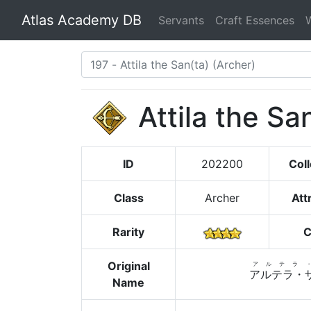
Atlas Academy DB
Servants
Craft Essences
Attila the Sa
ID
202200
Coll
Class
Archer
Att
Rarity
C
Original
アルテラ
アルテラ・
Name