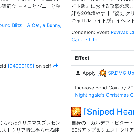
の舞闘会 ～ネコとバニーと聖
イト版』における攻撃の威力
絆を20%増やす【『復刻:ク
キャロル ライト版』イベン
und Blitz - A Cat, a Bunny,
Condition
:
Event
Revival: C
Carol - Lite
Effect
ield
[
94000109
]
on self
Apply
[
SP.DMG U
Increase Bond Gain by
20
Nightingale's Christmas Ca
[
Sniped Hear
じられたクリスマスプレゼン
自身の『カルデア・ビター・
エストクリア時に得られる絆
50%アップ＆クエストクリ