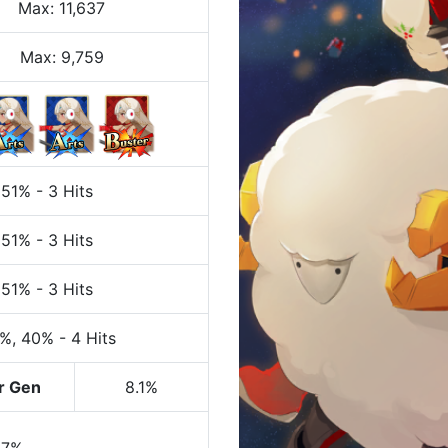
Max
:
11,637
Max:
9,759
 51%
-
3 Hits
 51%
-
3 Hits
 51%
-
3 Hits
0%
, 40%
-
4 Hits
r Gen
8.1%