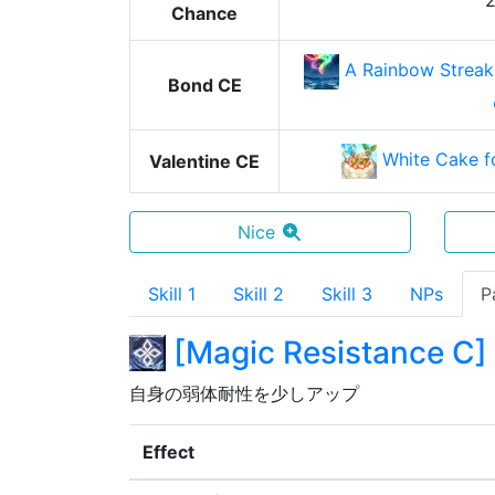
Chance
A Rainbow Streak
Bond CE
White Cake f
Valentine CE
Nice
Skill 1
Skill 2
Skill 3
NPs
P
[
Magic Resistance C
]
自身の弱体耐性を少しアップ
Effect