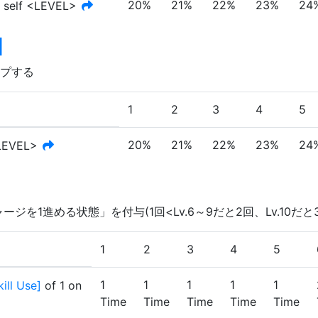
20%
21%
22%
23%
24
 self <LEVEL>
]
ップする
1
2
3
4
5
20%
21%
22%
23%
24
<LEVEL>
を1進める状態」を付与(1回<Lv.6～9だと2回、Lv.10だと
1
2
3
4
5
1
1
1
1
1
ill Use
]
of
1
on
Time
Time
Time
Time
Time