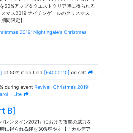
を50%アップ＆クエストクリア時に得られる
リスマス2019 ナイチンゲールのクリスマス・
ト期間限定】
hristmas 2019: Nightingale's Christmas
p
]
of
50%
if on field
[
94000110
]
on self
%
during event
Revival: Christmas 2019:
rol - Lite
t B
]
バレンタイン2021』における攻撃の威力を
ア時に得られる絆を30%増やす【『カルデア・