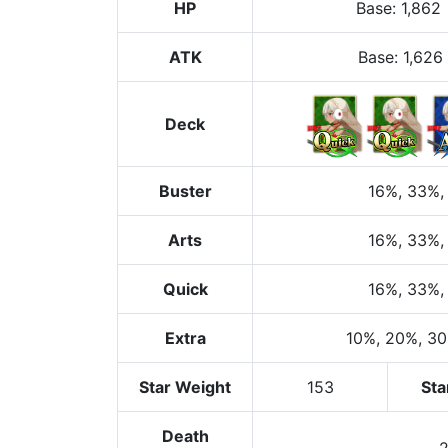
HP
Base
:
1,862
ATK
Base:
1,626
Deck
Buster
16%
, 33%
,
Arts
16%
, 33%
,
Quick
16%
, 33%
,
Extra
10%
, 20%
, 3
Star Weight
153
Sta
Death