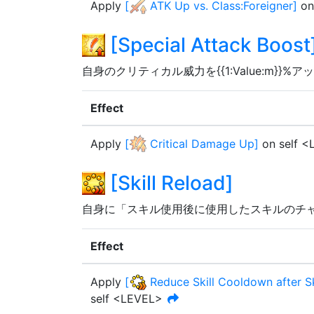
Apply
[
ATK Up vs. Class:Foreigner
]
on
[
Special Attack Boost
自身のクリティカル威力を{{1:Value:m}}%ア
Effect
Apply
[
Critical Damage Up
]
on self 
[
Skill Reload
]
自身に「スキル使用後に使用したスキルのチャージ
Effect
Apply
[
Reduce Skill Cooldown after Sk
self <LEVEL>