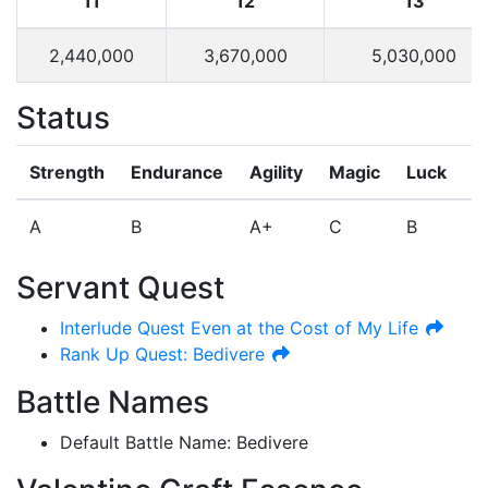
11
12
13
2,440,000
3,670,000
5,030,000
Status
Strength
Endurance
Agility
Magic
Luck
N
A
B
A+
C
B
A
Servant Quest
Interlude Quest
Even at the Cost of My Life
Rank Up Quest: Bedivere
Battle Names
Default Battle Name
:
Bedivere