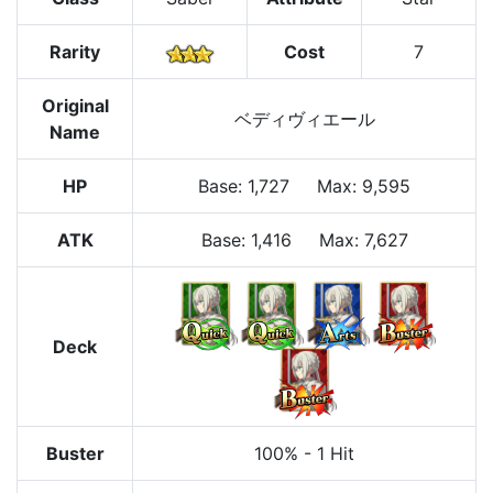
Rarity
Cost
7
Original
ベディヴィエール
Name
HP
Base
:
1,727
Max
:
9,595
ATK
Base:
1,416
Max:
7,627
Deck
Buster
100%
-
1 Hit