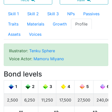
Skill 1
Skill 2
Skill 3
NPs
Passives
Traits
Materials
Growth
Profile
Assets
Voices
Illustrator
:
Tenku Sphere
Voice Actor
:
Mamoru Miyano
Bond levels
1
2
3
4
5
6
2,500
6,250
11,250
17,500
27,500
240,00