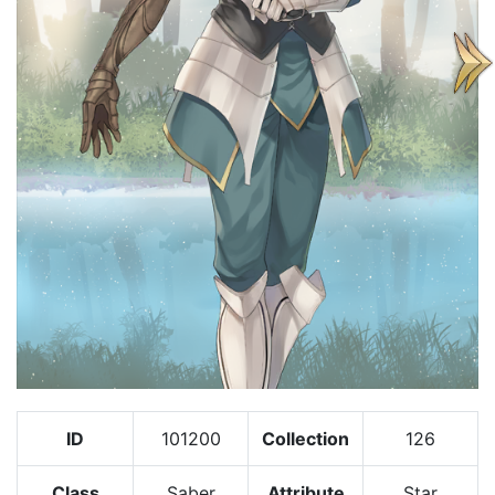
ID
101200
Collection
126
Class
Saber
Attribute
Star