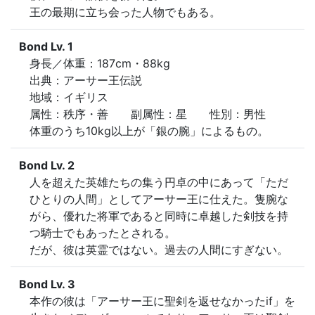
王の最期に立ち会った人物でもある。
Bond Lv. 1
身長／体重：187cm・88kg

出典：アーサー王伝説

地域：イギリス

属性：秩序・善　　副属性：星　　性別：男性

体重のうち10kg以上が「銀の腕」によるもの。
Bond Lv. 2
人を超えた英雄たちの集う円卓の中にあって「ただ
ひとりの人間」としてアーサー王に仕えた。隻腕な
がら、優れた将軍であると同時に卓越した剣技を持
つ騎士でもあったとされる。

だが、彼は英霊ではない。過去の人間にすぎない。
Bond Lv. 3
本作の彼は「アーサー王に聖剣を返せなかったif」を