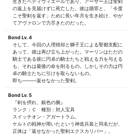
生きたベディヴィエールであり、アーサー王は聖剣
の返上を見届けずに死亡した。彼は贖罪と、「今度
こそ聖剣を返す」ために長い年月を生き続け、やが
てアヴァロンで力尽きたのだった。
Bond Lv. 4
そして、今回の人理焼却と獅子王による聖都支配に
あって、彼は再び立ち上がった。マーリンはただの
騎士である彼に円卓の騎士たちと戦える力を与える
も、それは最後の命を削るもの。しかしその力は円
卓の騎士たちに引けを取らないもの。

即ち―――返せなかった聖剣。
Bond Lv. 5
『剣を摂れ、銀色の腕』

ランク：Ｃ　種別：対人宝具

スイッチオン・アガートラム。

ケルトの戦神が用いたという神造兵装と同名だが、
正体は「返せなかった聖剣エクスカリバー」。
